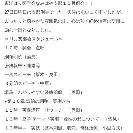
東洋はり医学会なみはや支部１１月例会！！
27日日曜日は支部例会でした。天候はあいにく雨でしたが、
まったりと穏やかな雰囲気の中、心は熱く経絡治療の研鑽に
励む一日となりました。
≪11月支部会スケジュール≫
１０時 開会 点呼
綱領朗読（酒見）
会務報告・連絡等
一言スピーチ（坂本・奥田）
３分間スピーチ（中原）
講義「わかりやすい経絡治療」（奥田）
※第２０章 誤治の調整、実例から
１１時 実践講座「リウマチ」（奥田）
１３時 座学 テーマ「実邪・虚性の邪について」（酒見）
１３時半～ 実技（基本刺鍼、取穴、奇経治療、小里方式）