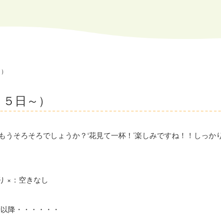
～）
２５日～）
もうそろそろでしょうか？‘花見て一杯！’楽しみですね！！しっか
り ×：空きなし
7時以降・・・・・・