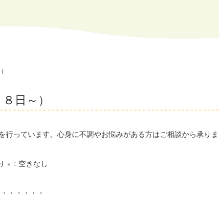
～）
１８日～）
を行っています。心身に不調やお悩みがある方はご相談から承りま
り ×：空きなし
降・・・・・・