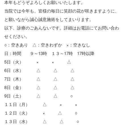
本年もどうぞよろしくお願いいたします。
当院では今年も、皆様の毎日に笑顔の花が咲きますように、
と願いながら誠心誠意施術をしてまいります。
以下、診療のごあんないです。詳細はお電話にてお問い合わ
せください。
○：空きあり △：空きわずか ×：空きなし
日：時間 ９～13時 １３～17時 17時以降
5日（火） × × △
6日（水） △ △ △
7日（木） △ △ △
8日（金） △ △ △
9日（土） △ △ ○
１１日（月） △ × ×
１２日（火） × △ ○
１３日（水） △ △ ○