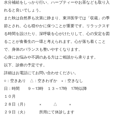
水分補給をしっかり行い、ハーブティーやお茶なども取り入
れると良いでしょう。
また秋は自然界も次第に静まり、東洋医学では「収蔵」の季
節とされ、心も穏やかに保つことが重要です。リラックスす
る時間を設けたり、深呼吸を心がけたりして、心の安定を図
ることが食養生の一環と考えられます。心が落ち着くこと
で、身体のバランスも整いやすくなります。
心身にお悩みや不調のある方はご相談から承ります。
以下、診療の予定です。
詳細はお電話にてお問い合わせください。
○：空きあり △：空きわずか ×：空きなし
日：時間 ９～13時 １３～17時 17時以降
１０月
２８日（月） × △ ×
２９日（火） 所用にて休診します