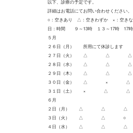
以下、診療の予定です。
詳細はお電話にてお問い合わせください。
○：空きあり △：空きわずか ×：空き
日：時間 ９～13時 １３～17時 17
５月
２６日（月） 所用にて休診します
２７日（火） △ △ △
２８日（水） △ △ △
２９日（木） △ △ △
３０日（金） △ × △
３１日（土） × △ △
６月
２日（月） △ △ △
３日（火） △ △ ○
４日（水） △ △ △