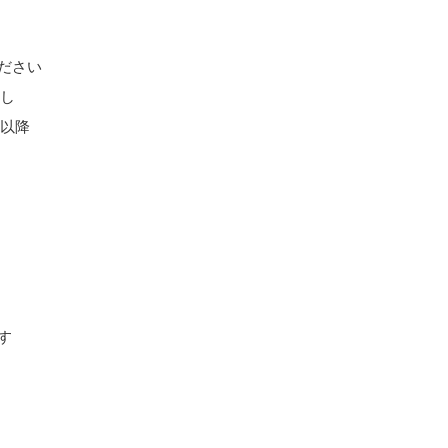
ださい
なし
時以降
す