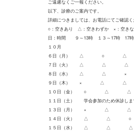
ご遠慮なくご一報ください。
以下、診療のご案内です。
詳細につきましては、お電話にてご確認く
○：空きあり △：空きわずか ×：空き
日：時間 ９～13時 １３～17時 17
１０月
６日（月） △ ○ △
７日（火） △ △ △
８日（水） △ △ ×
９日（木） × △ △
１０日（金） ○ △ △
１１日（土） 学会参加のため休診しま
１３日（月） × △ △
１４日（火） △ △ ○
１５日（水） △ △ △